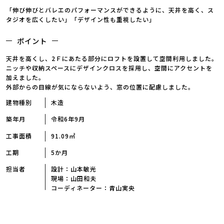
「伸び伸びとバレエのパフォーマンスができるように、天井を高く、ス
タジオを広くしたい」「デザイン性も重視したい」
ポイント
天井を高くし、2Ｆにあたる部分にロフトを設置して空間利用しました。
ニッチや収納スペースにデザインクロスを採用し、空間にアクセントを
加えました。
外部からの目線が気にならないよう、窓の位置に配慮しました。
建物種別
木造
築年月
令和6年9月
工事面積
91.09㎡
工期
5か月
担当者
設計：山本敏光
現場：山田和夫
コーディネーター：青山実央