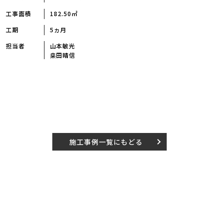
工事面積
182.50㎡
工期
5ヵ月
担当者
山本敏光
桒田晴信
施工事例一覧にもどる