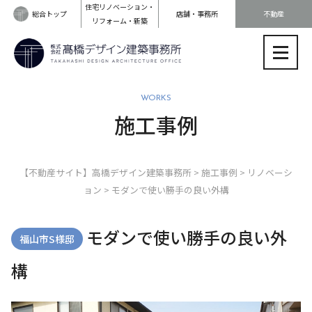
住宅リノベーション・
総合トップ
店舗・事務所
不動産
リフォーム・新築
WORKS
施工事例
【不動産サイト】高橋デザイン建築事務所
>
施工事例
>
リノベーシ
ョン
>
モダンで使い勝手の良い外構
モダンで使い勝手の良い外
福山市S様邸
構