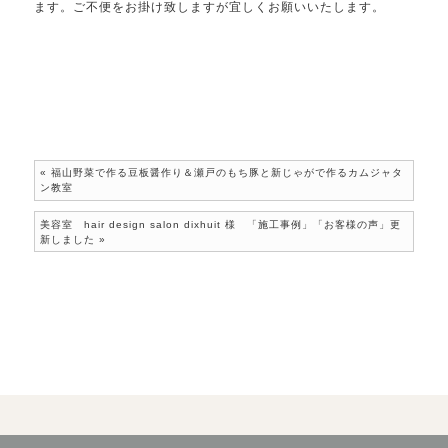
ます。ご不便をお掛け致しますが宜しくお願いいたします。
«
福山野菜で作る豆板醤作り＆瀬戸のもち豚と新じゃがで作るカムジャタ
ン教室
美容室 hair design salon dixhuit 様 「施工事例」「お客様の声」更
新しました
»