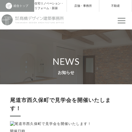
住宅リノベーション・
総合トップ
店舗・事務所
不動産
リフォーム・新築
NEWS
お知らせ
尾道市西久保町で見学会を開催いたしま
す！
開催日時