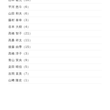
山本 敏光（18）
平河 悠斗（6）
山田 和夫（6）
藤村 泰幸（3）
谷本 大樹（4）
髙橋 智子（21）
髙桑 祥太（11）
後藤 由季（15）
髙橋 淳子（3）
青山 実央（9）
桒田 晴信（5）
吉岡 直美（7）
山﨑 隆史（1）