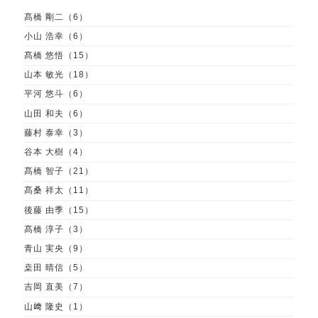
髙橋 剛二（6）
小山 浩幸（6）
髙橋 悠悟（15）
山本 敏光（18）
平河 悠斗（6）
山田 和夫（6）
藤村 泰幸（3）
谷本 大樹（4）
髙橋 智子（21）
髙桑 祥太（11）
後藤 由季（15）
髙橋 淳子（3）
青山 実央（9）
桒田 晴信（5）
吉岡 直美（7）
山﨑 隆史（1）