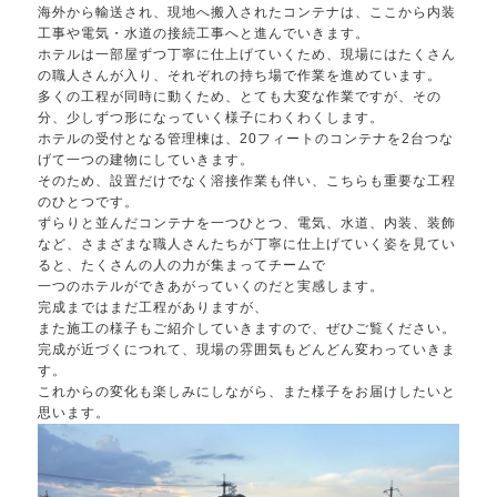
海外から輸送され、現地へ搬入されたコンテナは、ここから内装
工事や電気・水道の接続工事へと進んでいきます。
ホテルは一部屋ずつ丁寧に仕上げていくため、現場にはたくさん
の職人さんが入り、それぞれの持ち場で作業を進めています。
多くの工程が同時に動くため、とても大変な作業ですが、その
分、少しずつ形になっていく様子にわくわくします。
ホテルの受付となる管理棟は、20フィートのコンテナを2台つな
げて一つの建物にしていきます。
そのため、設置だけでなく溶接作業も伴い、こちらも重要な工程
のひとつです。
ずらりと並んだコンテナを一つひとつ、電気、水道、内装、装飾
など、さまざまな職人さんたちが丁寧に仕上げていく姿を見てい
ると、たくさんの人の力が集まってチームで
一つのホテルができあがっていくのだと実感します。
完成まではまだ工程がありますが、
また施工の様子もご紹介していきますので、ぜひご覧ください。
完成が近づくにつれて、現場の雰囲気もどんどん変わっていきま
す。
これからの変化も楽しみにしながら、また様子をお届けしたいと
思います。