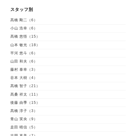
スタッフ別
髙橋 剛二（6）
小山 浩幸（6）
髙橋 悠悟（15）
山本 敏光（18）
平河 悠斗（6）
山田 和夫（6）
藤村 泰幸（3）
谷本 大樹（4）
髙橋 智子（21）
髙桑 祥太（11）
後藤 由季（15）
髙橋 淳子（3）
青山 実央（9）
桒田 晴信（5）
吉岡 直美（7）