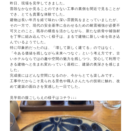
昨日、現場を見学してきました。
普段なかなか見ることのできない工事の裏側を間近で見ることが
でき、とても貴重な体験でした。
建物は長い年月を経て味わい深い雰囲気をまとっていましたが、
その一方で、現代の安全基準に合わせるための耐震補強が必要不
可欠とのこと。既存の構造を活かしながら、新たな鉄骨や補強材
を丁寧に組み込んでいく様子は、まるで建物に新しい命を吹き込
んでいるようでした。
特に印象的だったのは、「壊して新しく建てる」のではなく、
「今ある価値を残しながら未来へつなぐ」という考え方です。古
いホテルならではの趣や空間の魅力を残しつつ、安心して利用で
きる建物へと生まれ変わっていく過程に、建築の奥深さを感じま
した。
完成後にはどんな空間になるのか、今からとても楽しみです。
工事中だからこそ見られる景色や職人さんたちの技術に触れ、改
めて建築の面白さを実感した一日でした。
見学前の腹ごしらえの様子はコチラ↓↓↓